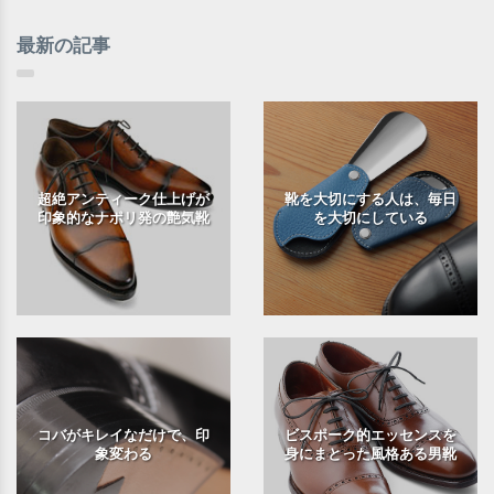
最新の記事
超絶アンティーク仕上げが
靴を大切にする人は、毎日
印象的なナポリ発の艶気靴
を大切にしている
コバがキレイなだけで、印
ビスポーク的エッセンスを
象変わる
身にまとった風格ある男靴