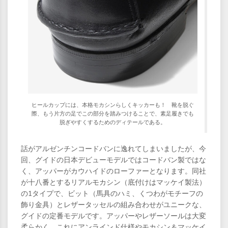
ヒールカップには、本格モカシンらしくキッカーも！ 靴を脱ぐ
際、もう片方の足でこの部分を踏みつけることで、素足履きでも
脱ぎやすくするためのディテールである。
話がアルゼンチンコードバンに逸れてしまいましたが、今
回、グイドの日本デビューモデルではコードバン製ではな
く、アッパーがカウハイドのローファーとなります。同社
が十八番とするリアルモカシン（底付けはマッケイ製法）
の1タイプで、ビット（馬具のハミ、くつわがモチーフの
飾り金具）とレザータッセルの組み合わせがユニークな、
グイドの定番モデルです。アッパーやレザーソールは大変
柔らかく、これにアンラインド仕様やモカシン＆マッケイ