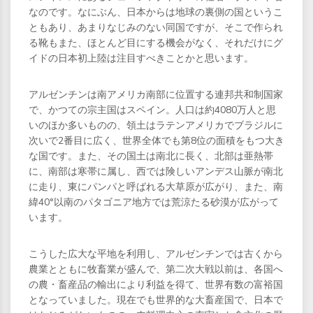
なのです。なにぶん、日本からは地球の裏側の国というこ
ともあり、あまりなじみのない同国ですが、そこで作られ
る靴もまた、ほとんど目にする機会がなく、それだけにグ
イドの日本初上陸は注目すべきことかと思います。
アルゼンチンは南アメリカ南部に位置する連邦共和制国家
で、かつての宗主国はスペイン。人口は約4080万人と思
いのほか多いものの、領土はラテンアメリカでブラジルに
次いで2番目に広く、世界全体でも第8位の面積をもつ大き
な国です。また、その国土は南北に長く、北部は亜熱帯
に、南部は寒帯に属し、西では険しいアンデス山脈が南北
に走り、東にパンパと呼ばれる大草原が広がり、また、南
緯40°以南のパタゴニア地方では荒涼たる砂漠が広がって
います。
こうした広大な平地を利用し、アルゼンチンでは古くから
農業とともに牧畜業が盛んで、第二次大戦以前は、各国へ
の農・畜産品の輸出により利益を得て、世界有数の富裕国
となっていました。現在でも世界的な大畜産国で、日本で