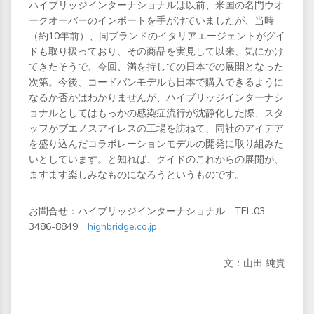
ハイブリッジインターナショナルは以前、米国の名門ウオ
ークオーバーのインポートを手がけていましたが、当時
（約10年前）、同ブランドのイタリアエージェントがグイ
ドも取り扱っており、その商品を実見して以来、気にかけ
てきたそうで、今回、満を持しての日本での展開となった
次第。今後、コードバンモデルも日本で購入できるように
なるか否かはわかりませんが、ハイブリッジインターナシ
ョナルとしてはもっかの感染症流行が沈静化した際、スタ
ッフがブエノスアイレスの工場を訪ねて、同社のアイデア
を盛り込んだコラボレーションモデルの開発に取り組みた
いとしています。と知れば、グイドのこれからの展開が、
ますます楽しみなものになろうというものです。
お問合せ：ハイブリッジインターナショナル TEL.03-
3486-8849
highbridge.co.jp
文：山田 純貴