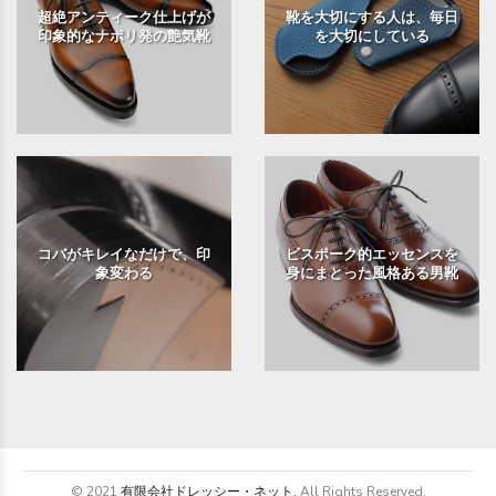
超絶アンティーク仕上げが
靴を大切にする人は、毎日
印象的なナポリ発の艶気靴
を大切にしている
コバがキレイなだけで、印
ビスポーク的エッセンスを
象変わる
身にまとった風格ある男靴
© 2021
有限会社ドレッシー・ネット.
All Rights Reserved.