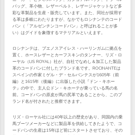
バッグ、革小物、レザーベルト、レザージャケットなど多
彩な革製品を生産・販売しています。また、同社が採用す
る革は多岐にわたりますが、なかでもロシナンテのコード
バン（「アルゼンチンコードバン」と呼ばれることが多
い）はグイドを象徴するマテリアルといえます。
ロシナンテは、ブエノスアイレス・ハーリンガムに拠点を
置く、ホースレザーとカーフスキンのタンナー、リズ・ロ
ーヤル（LIS ROYAL）社が、自社でなめし＆加工した製品
革のコードバンに付したブランド名です。ROCINANTEは
スペインの作家ミゲル・デ・セルバンテスが1605年（前
編）と1615年（後編）に出版した小説『ドン・キホー
テ』の中で、主人公ドン・キホーテが乗っている馬の名
前。コードバンの原皮が馬の尻革であることから、このブ
ランド名が付されたと推察できます。
リズ・ローヤル社には40年以上の歴史があり、同国内の乗
馬ブーツメーカーなどに製品革を供給してきたようで、コ
ードバンの生産は15年ほど前にスタートさせており、その