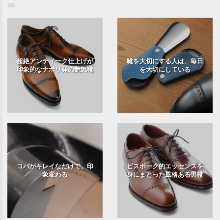
超絶アンティーク仕上げが
靴を大切にする人は、毎日
印象的なナポリ発の艶気靴
を大切にしている
コバがキレイなだけで、印
ビスポーク的エッセンスを
象変わる
身にまとった風格ある男靴