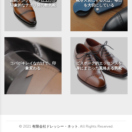
超絶アンティーク仕上げが
靴を大切にする人は、毎日
印象的なナポリ発の艶気靴
を大切にしている
コバがキレイなだけで、印
ビスポーク的エッセンスを
象変わる
身にまとった風格ある男靴
© 2021
有限会社ドレッシー・ネット.
All Rights Reserved.